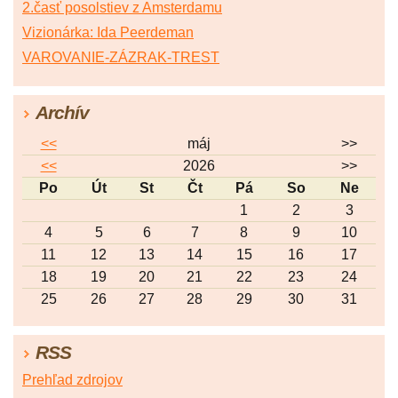
2.časť posolstiev z Amsterdamu
Vizionárka: Ida Peerdeman
VAROVANIE-ZÁZRAK-TREST
Archív
<<
máj
>>
<<
2026
>>
Po
Út
St
Čt
Pá
So
Ne
1
2
3
4
5
6
7
8
9
10
11
12
13
14
15
16
17
18
19
20
21
22
23
24
25
26
27
28
29
30
31
RSS
Prehľad zdrojov