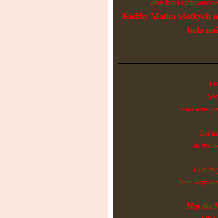
aby boli uchránené
Kiežby Matka všetkých n
bola na
Lo
Son
send now you
Let th
in the h
That th
from degener
May the M