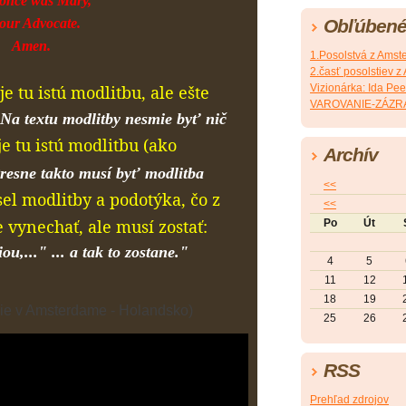
once was Mary,
our Advocate.
Obľúbené
Amen.
1.Posolstvá z Ams
2.časť posolstiev 
e tu istú modlitbu, ale ešte
Vizionárka: Ida P
VAROVANIE-ZÁZR
Na textu modlitby nesmie byť nič
e tu istú modlitbu (ako
Archív
resne takto musí byť modlitba
<<
el modlitby a podotýka, čo z
<<
 vynechať, ale musí zostať:
Po
Út
u,..." ... a tak to zostane."
4
5
11
12
18
19
ie v Amsterdame - Holandsko)
25
26
RSS
Prehľad zdrojov