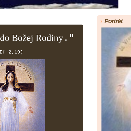
Portrét
e do Božej Rodiny
."
Ef 2,19)