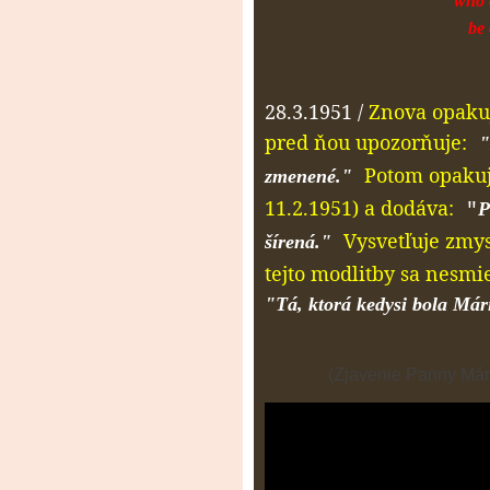
who 
be 
28.3.1951 /
Znova opakuj
pred ňou upozorňuje:
"
Potom opakuj
zmenené."
11.2.1951) a dodáva:
P
"
Vysvetľuje zmys
šírená."
tejto modlitby sa nesmie
"Tá, ktorá kedysi bola Mário
(Zjavenie Panny Már