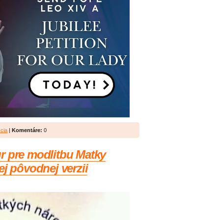
cia
|
Komentáre:
0
r pre modlitbu Matky
ej pôvodnej verzii