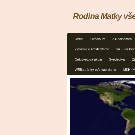
Rodina Matky vš
Úvod
Fotoalbum
3 Rodinamvn
Zjavenie v Amsterdame
viz - Ida Pe
Celosvetová akcia
Svedectvá
Zj
WEB.stránky o Amsterdame
MKH (Ma