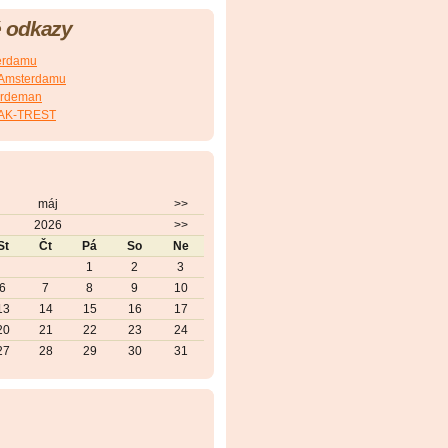
 odkazy
terdamu
z Amsterdamu
eerdeman
AK-TREST
máj
>>
2026
>>
St
Čt
Pá
So
Ne
1
2
3
6
7
8
9
10
13
14
15
16
17
20
21
22
23
24
27
28
29
30
31