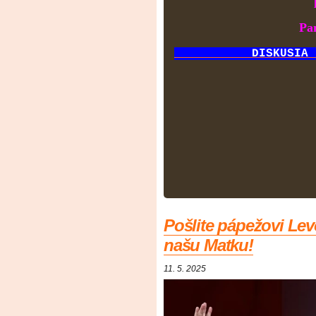
Pa
DISKUSIA - 
Pošlite pápežovi Levo
našu Matku!
11. 5. 2025