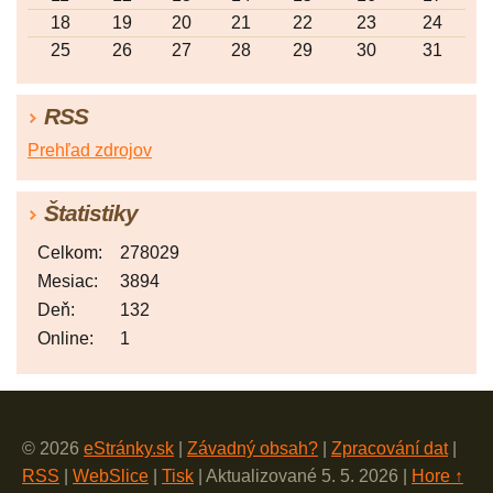
18
19
20
21
22
23
24
25
26
27
28
29
30
31
RSS
Prehľad zdrojov
Štatistiky
Celkom:
278029
Mesiac:
3894
Deň:
132
Online:
1
© 2026
eStránky.sk
|
Závadný obsah?
|
Zpracování dat
|
RSS
|
WebSlice
|
Tisk
|
Aktualizované 5. 5. 2026
|
Hore ↑