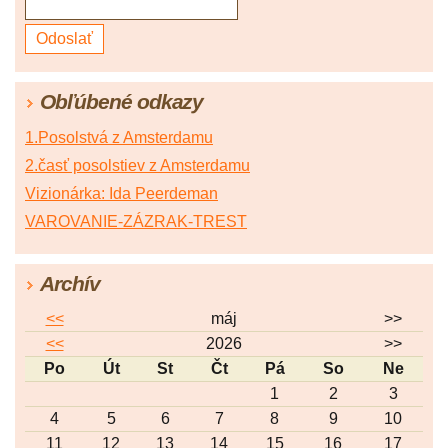
Obľúbené odkazy
1.Posolstvá z Amsterdamu
2.časť posolstiev z Amsterdamu
Vizionárka: Ida Peerdeman
VAROVANIE-ZÁZRAK-TREST
Archív
<<
máj
>>
<<
2026
>>
Po
Út
St
Čt
Pá
So
Ne
1
2
3
4
5
6
7
8
9
10
11
12
13
14
15
16
17